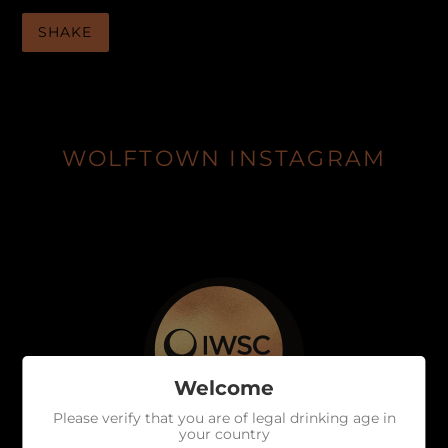
SHAKE
WOLFTOWN INSTAGRAM
Welcome
Please verify that you are of legal drinking age in
your country