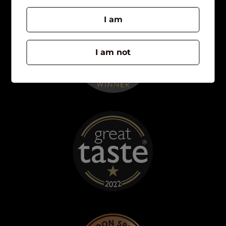
I am
I am not